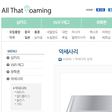
심카드
W i F i 에그
유학폰
ㆍ유럽통합
ㆍ중국
ㆍ홍콩
ㆍ네덜란드
ㆍ대만
ㆍ러시아
ㆍ멕시코
ㆍ바레인
ㆍ미국
ㆍ일본
ㆍ남아공
ㆍ뉴질랜드
ㆍ독일
ㆍ말레이시아
ㆍ몽골
ㆍ베트남
악세사리
심카드
HOME > 악세사리 상세
WiFi 에그
유학폰
악세사리
악세사리
배터리
멀티플러그
충전기
기타